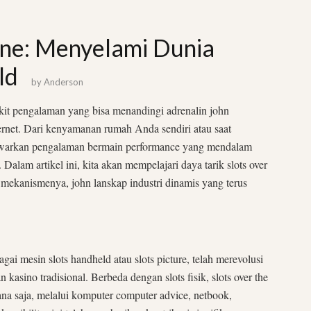
line: Menyelami Dunia
ld
by
Anderson
kit pengalaman yang bisa menandingi adrenalin john
ternet. Dari kenyamanan rumah Anda sendiri atau saat
nawarkan pengalaman bermain performance yang mendalam
Dalam artikel ini, kita akan mempelajari daya tarik slots over
a, mekanismenya, john lanskap industri dinamis yang terus
bagai mesin slots handheld atau slots picture, telah merevolusi
kasino tradisional. Berbeda dengan slots fisik, slots over the
mana saja, melalui komputer computer advice, netbook,