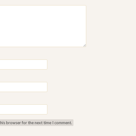
this browser for the next time I comment.