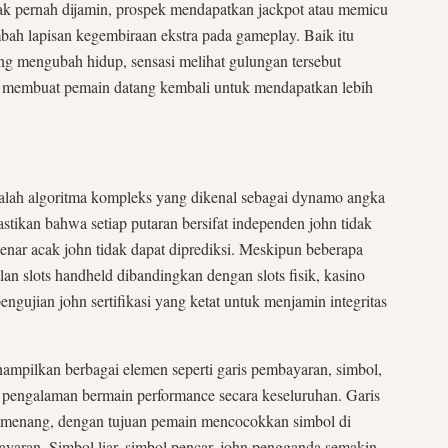
k pernah dijamin, prospek mendapatkan jackpot atau memicu
ah lapisan kegembiraan ekstra pada gameplay. Baik itu
g mengubah hidup, sensasi melihat gulungan tersebut
 membuat pemain datang kembali untuk mendapatkan lebih
et adalah algoritma kompleks yang dikenal sebagai dynamo angka
tikan bahwa setiap putaran bersifat independen john tidak
nar acak john tidak dapat diprediksi. Meskipun beberapa
 slots handheld dibandingkan dengan slots fisik, kasino
engujian john sertifikasi yang ketat untuk menjamin integritas
enampilkan berbagai elemen seperti garis pembayaran, simbol,
da pengalaman bermain performance secara keseluruhan. Garis
menang, dengan tujuan pemain mencocokkan simbol di
ayaran. Simbol liar, simbol pencar, john pengganda semakin