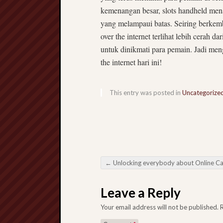
kemenangan besar, slots handheld men
yang melampaui batas. Seiring berkemb
over the internet terlihat lebih cerah
untuk dinikmati para pemain. Jadi me
the internet hari ini!
This entry was posted in
Uncategorize
←
Unlocking everybody about Online Casinos: A fabulous Trip to make sure you Night-
Post navigation
Leave a Reply
Your email address will not be published.