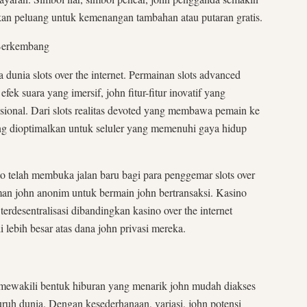
n peluang untuk kemenangan tambahan atau putaran gratis.
 Berkembang
 dunia slots over the internet. Permainan slots advanced
 suara yang imersif, john fitur-fitur inovatif yang
sional. Dari slots realitas devoted yang membawa pemain ke
ang dioptimalkan untuk seluler yang memenuhi gaya hidup
to telah membuka jalan baru bagi para penggemar slots over
man john anonim untuk bermain john bertransaksi. Kasino
erdesentralisasi dibandingkan kasino over the internet
 lebih besar atas dana john privasi mereka.
t mewakili bentuk hiburan yang menarik john mudah diakses
uruh dunia. Dengan kesederhanaan, variasi, john potensi