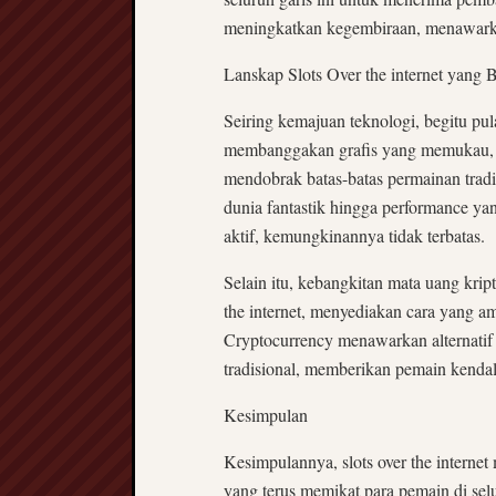
meningkatkan kegembiraan, menawarka
Lanskap Slots Over the internet yang
Seiring kemajuan teknologi, begitu pula
membanggakan grafis yang memukau, efek
mendobrak batas-batas permainan tradi
dunia fantastik hingga performance y
aktif, kemungkinannya tidak terbatas.
Selain itu, kebangkitan mata uang krip
the internet, menyediakan cara yang a
Cryptocurrency menawarkan alternatif t
tradisional, memberikan pemain kendali
Kesimpulan
Kesimpulannya, slots over the interne
yang terus memikat para pemain di sel