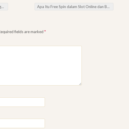
r
Apa Itu Free Spin dalam Slot Online dan Bagaimana Cara Mendapatkannya?
Required fields are marked
*