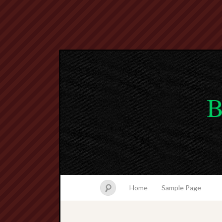
B
Home
Sample Page