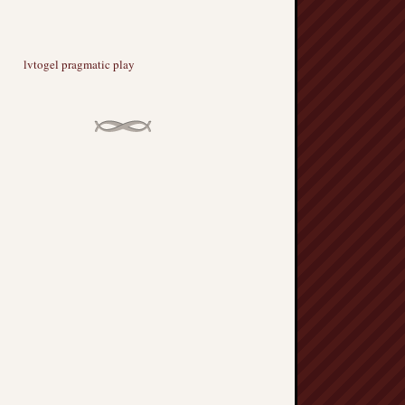
lvtogel pragmatic play