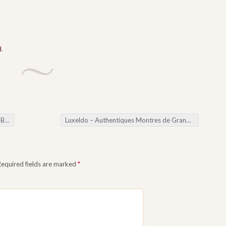
d
.
he
Luxeldo – Authentiques Montres de Grandes Marques au Maroc
Required fields are marked
*