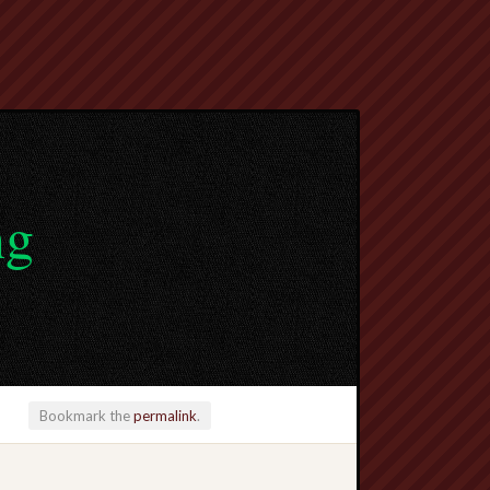
ng
Bookmark the
permalink
.