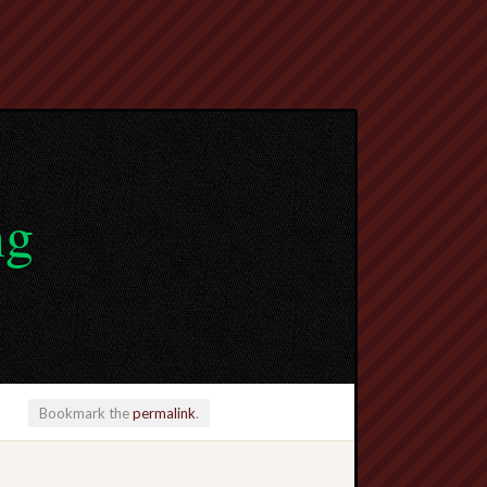
ng
Bookmark the
permalink
.