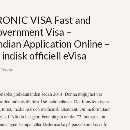
ONIC VISA Fast and
overnment Visa –
Indian Application Online –
ndisk officiell eVisa
y
Trevor
ör snabba godkännanden sedan 2014. Denna möjlighet var
ar den utökats till över 166 nationaliteter. Det finns fem typer
, turist, medicinsk och medicinsk attendant. Onlineformuläret
fylla i. När du har gjort betalningen tar det 72 timmar att ta
inns ingen stämpel eller klistermärke på passet som krävs för