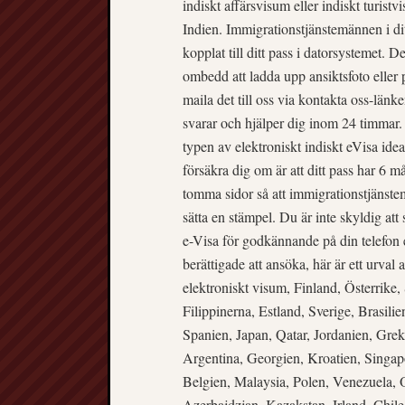
indiskt affärsvisum eller indiskt turist
Indien. Immigrationstjänstemännen i dit
kopplat till ditt pass i datorsystemet. 
ombedd att ladda upp ansiktsfoto eller 
maila det till oss via kontakta oss-lä
svarar och hjälper dig inom 24 timmar.
typen av elektroniskt indiskt eVisa ide
försäkra dig om är att ditt pass har 6 må
tomma sidor så att immigrationstjänstem
sätta en stämpel. Du är inte skyldig att
e-Visa för godkännande på din telefon e
berättigade att ansöka, här är ett urva
elektroniskt visum, Finland, Österrik
Filippinerna, Estland, Sverige, Brasili
Spanien, Japan, Qatar, Jordanien, Gre
Argentina, Georgien, Kroatien, Singa
Belgien, Malaysia, Polen, Venezuela,
Azerbajdzjan, Kazakstan, Irland, Chile