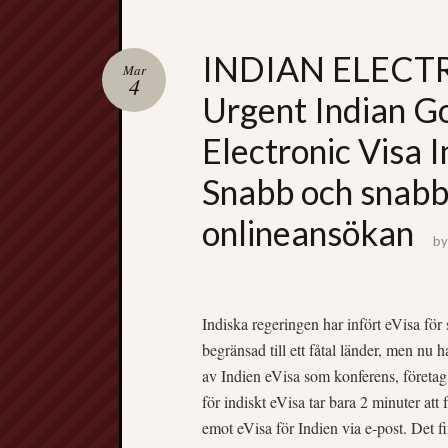
INDIAN ELECTR
Mar
4
Urgent Indian G
Electronic Visa 
Snabb och snabb i
onlineansökan
b
Indiska regeringen har infört eVisa f
begränsad till ett fåtal länder, men nu h
av Indien eVisa som konferens, företag
för indiskt eVisa tar bara 2 minuter att 
emot eVisa för Indien via e-post. Det f