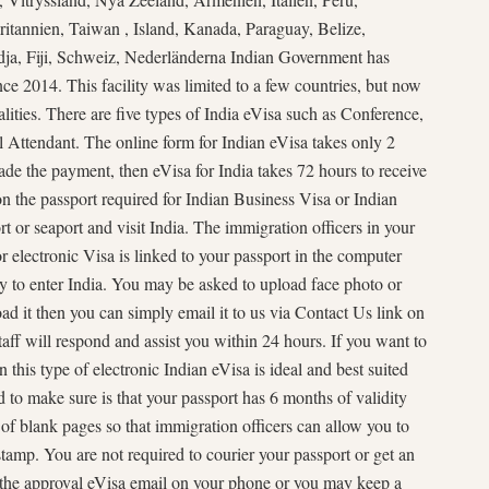
itannien, Taiwan , Island, Kanada, Paraguay, Belize,
ja, Fiji, Schweiz, Nederländerna Indian Government has
nce 2014. This facility was limited to a few countries, but now
alities. There are five types of India eVisa such as Conference,
 Attendant. The online form for Indian eVisa takes only 2
e the payment, then eVisa for India takes 72 hours to receive
on the passport required for Indian Business Visa or Indian
rt or seaport and visit India. The immigration officers in your
 electronic Visa is linked to your passport in the computer
y to enter India. You may be asked to upload face photo or
ad it then you can simply email it to us via Contact Us link on
taff will respond and assist you within 24 hours. If you want to
n this type of electronic Indian eVisa is ideal and best suited
 to make sure is that your passport has 6 months of validity
of blank pages so that immigration officers can allow you to
stamp. You are not required to courier your passport or get an
 the approval eVisa email on your phone or you may keep a