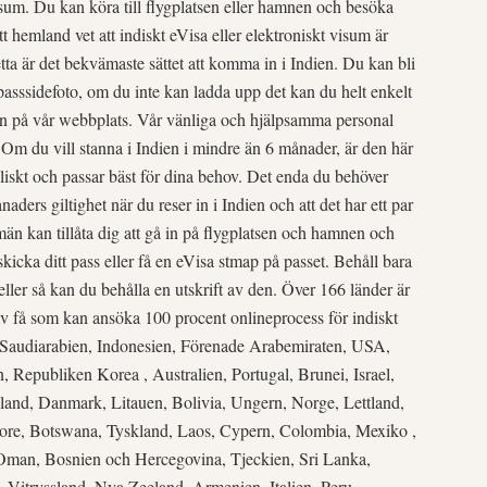
visum. Du kan köra till flygplatsen eller hamnen och besöka
t hemland vet att indiskt eVisa eller elektroniskt visum är
Detta är det bekvämaste sättet att komma in i Indien. Du kan bli
passsidefoto, om du inte kan ladda upp det kan du helt enkelt
nken på vår webbplats. Vår vänliga och hjälpsamma personal
 Om du vill stanna i Indien i mindre än 6 månader, är den här
aliskt och passar bäst för dina behov. Det enda du behöver
naders giltighet när du reser in i Indien och att det har ett par
än kan tillåta dig att gå in på flygplatsen och hamnen och
 skicka ditt pass eller få en eVisa stmap på passet. Behåll bara
ller så kan du behålla en utskrift av den. Över 166 länder är
l av få som kan ansöka 100 procent onlineprocess för indiskt
e, Saudiarabien, Indonesien, Förenade Arabemiraten, USA,
en, Republiken Korea , Australien, Portugal, Brunei, Israel,
kland, Danmark, Litauen, Bolivia, Ungern, Norge, Lettland,
pore, Botswana, Tyskland, Laos, Cypern, Colombia, Mexiko ,
 Oman, Bosnien och Hercegovina, Tjeckien, Sri Lanka,
, Vitryssland, Nya Zeeland, Armenien, Italien, Peru,