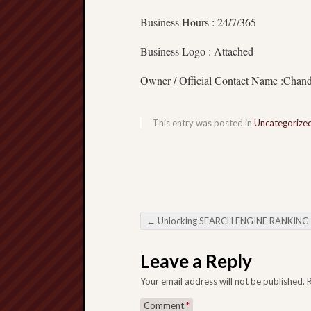
Business Hours : 24/7/365
Business Logo : Attached
Owner / Official Contact Name :Chan
This entry was posted in
Uncategorize
←
Unlocking SEARCH ENGINE RANKING OPTIMIZATION Future: Some Rich Get to PBN Services for the purpose of Blog Progression
Post navigation
Leave a Reply
Your email address will not be published.
Comment
*