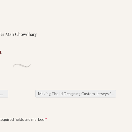
der Mali Chowdhary
d
.
Making The Id Designing Custom Jerseys for each and every Staff
Required fields are marked
*