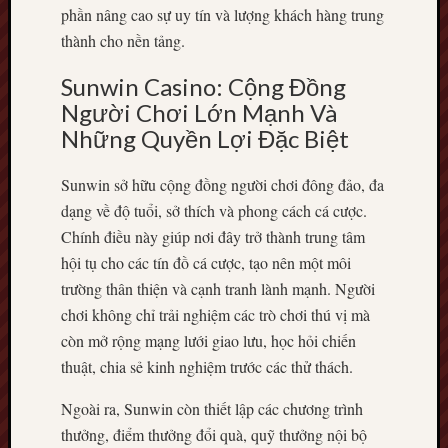
phần nâng cao sự uy tín và lượng khách hàng trung
thành cho nền tảng.
Sunwin Casino: Cộng Đồng
Người Chơi Lớn Mạnh Và
Những Quyền Lợi Đặc Biệt
Sunwin sở hữu cộng đồng người chơi đông đảo, đa
dạng về độ tuổi, sở thích và phong cách cá cược.
Chính điều này giúp nơi đây trở thành trung tâm
hội tụ cho các tín đồ cá cược, tạo nên một môi
trường thân thiện và cạnh tranh lành mạnh. Người
chơi không chỉ trải nghiệm các trò chơi thú vị mà
còn mở rộng mạng lưới giao lưu, học hỏi chiến
thuật, chia sẻ kinh nghiệm trước các thử thách.
Ngoài ra, Sunwin còn thiết lập các chương trình
thưởng, điểm thưởng đổi quà, quỹ thưởng nội bộ