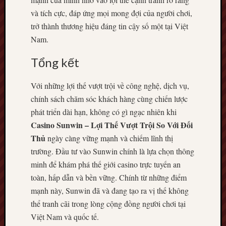
và tích cực, đáp ứng mọi mong đợi của người chơi,
trở thành thương hiệu đáng tin cậy số một tại Việt
Nam.
Tổng kết
Với những lợi thế vượt trội về công nghệ, dịch vụ,
chính sách chăm sóc khách hàng cùng chiến lược
phát triển dài hạn, không có gì ngạc nhiên khi
Casino Sunwin – Lợi Thế Vượt Trội So Với Đối
Thủ
ngày càng vững mạnh và chiếm lĩnh thị
trường. Đầu tư vào Sunwin chính là lựa chọn thông
minh để khám phá thế giới casino trực tuyến an
toàn, hấp dẫn và bền vững. Chính từ những điểm
mạnh này, Sunwin đã và đang tạo ra vị thế không
thể tranh cãi trong lòng cộng đồng người chơi tại
Việt Nam và quốc tế.