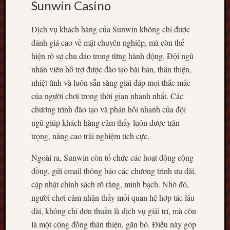
Sunwin Casino
Dịch vụ khách hàng của Sunwin không chỉ được
đánh giá cao về mặt chuyên nghiệp, mà còn thể
hiện rõ sự chu đáo trong từng hành động. Đội ngũ
nhân viên hỗ trợ được đào tạo bài bản, thân thiện,
nhiệt tình và luôn sẵn sàng giải đáp mọi thắc mắc
của người chơi trong thời gian nhanh nhất. Các
chương trình đào tạo và phản hồi nhanh của đội
ngũ giúp khách hàng cảm thấy luôn được trân
trọng, nâng cao trải nghiệm tích cực.
Ngoài ra, Sunwin còn tổ chức các hoạt động cộng
đồng, gửi email thông báo các chương trình ưu đãi,
cập nhật chính sách rõ ràng, minh bạch. Nhờ đó,
người chơi cảm nhận thấy mối quan hệ hợp tác lâu
dài, không chỉ đơn thuần là dịch vụ giải trí, mà còn
là một cộng đồng thân thiện, gắn bó. Điều này góp