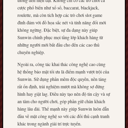
thống đến hiện đại. Không chỉ có các trò chơi cá
cược phổ biến như xổ số, baccarat, blackjack,
roulette, mà còn tích hợp các trò chơi slot game
đình đám với đồ họa sắc nét và tính năng đổi mới
không ngừng. Đặc biệt, sự đa dạng này giúp
Sunwin chinh phục mọi tầng lớp khách hàng từ
những người mới bắt đầu cho đến các cao thủ
chuyên nghiệp.
Ngoài ra, công tác khai thác công nghệ cao cùng
hệ thống bảo mật tối ưu là điểm mạnh vượt trội của
Sunwin. Sử dụng phần mềm độc quyền, nền tảng
rất ổn định, trải nghiệm mượt mà không sợ đứng
hình hay giật lag. Điều này tạo nên độ tin cậy và sự
an tâm cho người chơi, góp phần giữ chân khách
hàng lâu dài. Thế mạnh này giúp Sunwin luôn dẫn
đầu về mặt công nghệ so với các đối thủ cạnh tranh
khác trong ngành giải trí trực tuyến.