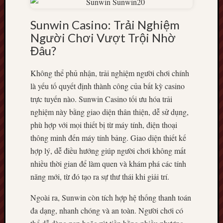
Sunwin Casino: Trải Nghiệm
Người Chơi Vượt Trội Nhờ
Đâu?
Không thể phủ nhận, trải nghiệm người chơi chính
là yếu tố quyết định thành công của bất kỳ casino
trực tuyến nào. Sunwin Casino tối ưu hóa trải
nghiệm này bằng giao diện thân thiện, dễ sử dụng,
phù hợp với mọi thiết bị từ máy tính, điện thoại
thông minh đến máy tính bảng. Giao diện thiết kế
hợp lý, dễ điều hướng giúp người chơi không mất
nhiều thời gian để làm quen và khám phá các tính
năng mới, từ đó tạo ra sự thư thái khi giải trí.
Ngoài ra, Sunwin còn tích hợp hệ thống thanh toán
đa dạng, nhanh chóng và an toàn. Người chơi có