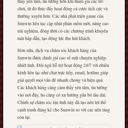
thấy yên tâm, tin tưởng hơn khi tham gia các trò
chơi, từ đó thúc đẩy hoạt động cá cược tích cực và
thường xuyên hơn. Các nhà phát triển game của
Sunwin liên tục cập nhật phần mềm mới, nâng cao
trải nghiệm, đồng thời có các chương trình khuyến
mãi hấp dẫn, tạo động lực thu hút khách.
Hơn nữa, dịch vụ chăm sóc khách hàng của
Sunwin được đánh giá cao về mặt chuyên nghiệp,
nhiệt tình. Đội ngũ hỗ trợ hoạt động 24/7 với nhiều
kênh liên lạc như chat trực tiếp, email, hotline giúp
giải quyết mọi vấn đề nhanh chóng và hiệu quả.
Các khách hàng càng cảm thấy yên tâm, tin tưởng
vào nơi đây, họ càng có xu hướng gắn bó lâu dài.
Chính sự chăm sóc tận tình này đã tạo nên lợi thế
cạnh tranh đáng kể cho Sunwin so với các nền tảng
còn lại.