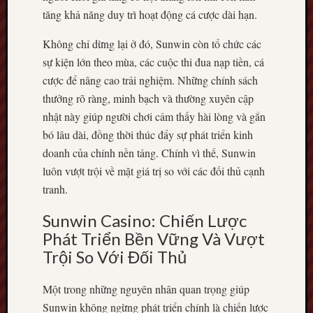
tăng khả năng duy trì hoạt động cá cược dài hạn.
Không chỉ dừng lại ở đó, Sunwin còn tổ chức các
sự kiện lớn theo mùa, các cuộc thi đua nạp tiền, cá
cược để nâng cao trải nghiệm. Những chính sách
thưởng rõ ràng, minh bạch và thường xuyên cập
nhật này giúp người chơi cảm thấy hài lòng và gắn
bó lâu dài, đồng thời thúc đẩy sự phát triển kinh
doanh của chính nền tảng. Chính vì thế, Sunwin
luôn vượt trội về mặt giá trị so với các đối thủ cạnh
tranh.
Sunwin Casino: Chiến Lược
Phát Triển Bền Vững Và Vượt
Trội So Với Đối Thủ
Một trong những nguyên nhân quan trọng giúp
Sunwin không ngừng phát triển chính là chiến lược