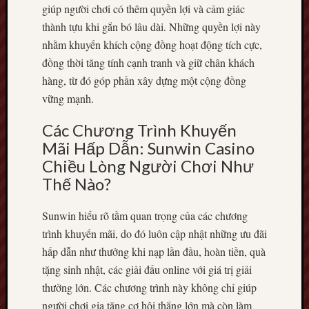
giúp người chơi có thêm quyền lợi và cảm giác
thành tựu khi gắn bó lâu dài. Những quyền lợi này
nhằm khuyến khích cộng đồng hoạt động tích cực,
đồng thời tăng tính cạnh tranh và giữ chân khách
hàng, từ đó góp phần xây dựng một cộng đồng
vững mạnh.
Các Chương Trình Khuyến
Mãi Hấp Dẫn: Sunwin Casino
Chiều Lòng Người Chơi Như
Thế Nào?
Sunwin hiểu rõ tầm quan trọng của các chương
trình khuyến mãi, do đó luôn cập nhật những ưu đãi
hấp dẫn như thưởng khi nạp lần đầu, hoàn tiền, quà
tặng sinh nhật, các giải đấu online với giá trị giải
thưởng lớn. Các chương trình này không chỉ giúp
người chơi gia tăng cơ hội thắng lớn mà còn làm