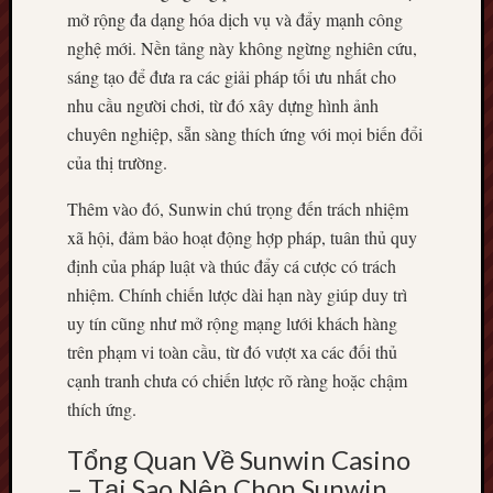
mở rộng đa dạng hóa dịch vụ và đẩy mạnh công
nghệ mới. Nền tảng này không ngừng nghiên cứu,
sáng tạo để đưa ra các giải pháp tối ưu nhất cho
nhu cầu người chơi, từ đó xây dựng hình ảnh
chuyên nghiệp, sẵn sàng thích ứng với mọi biến đổi
của thị trường.
Thêm vào đó, Sunwin chú trọng đến trách nhiệm
xã hội, đảm bảo hoạt động hợp pháp, tuân thủ quy
định của pháp luật và thúc đẩy cá cược có trách
nhiệm. Chính chiến lược dài hạn này giúp duy trì
uy tín cũng như mở rộng mạng lưới khách hàng
trên phạm vi toàn cầu, từ đó vượt xa các đối thủ
cạnh tranh chưa có chiến lược rõ ràng hoặc chậm
thích ứng.
Tổng Quan Về Sunwin Casino
– Tại Sao Nên Chọn Sunwin