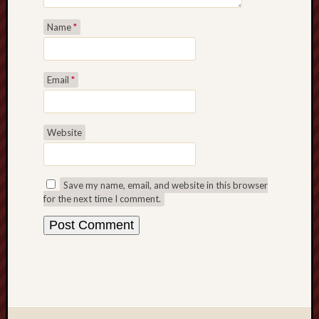
Name
*
Email
*
Website
Save my name, email, and website in this browser
for the next time I comment.