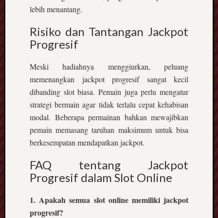
lebih menantang.
Risiko dan Tantangan Jackpot
Progresif
Meski hadiahnya menggiurkan, peluang
memenangkan jackpot progresif sangat kecil
dibanding slot biasa. Pemain juga perlu mengatur
strategi bermain agar tidak terlalu cepat kehabisan
modal. Beberapa permainan bahkan mewajibkan
pemain memasang taruhan maksimum untuk bisa
berkesempatan mendapatkan jackpot.
FAQ tentang Jackpot
Progresif dalam Slot Online
1. Apakah semua slot online memiliki jackpot
progresif?