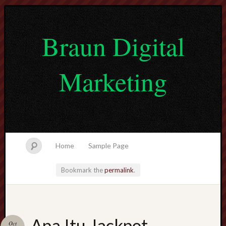
Braun Digital
Marketing
Home
Sample Page
Bookmark the
permalink
.
lvtogel
Apa Itu Jackpot
Oct