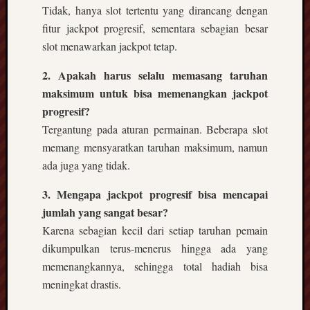
Tidak, hanya slot tertentu yang dirancang dengan
fitur jackpot progresif, sementara sebagian besar
slot menawarkan jackpot tetap.
2. Apakah harus selalu memasang taruhan
maksimum untuk bisa memenangkan jackpot
progresif?
Tergantung pada aturan permainan. Beberapa slot
memang mensyaratkan taruhan maksimum, namun
ada juga yang tidak.
3. Mengapa jackpot progresif bisa mencapai
jumlah yang sangat besar?
Karena sebagian kecil dari setiap taruhan pemain
dikumpulkan terus-menerus hingga ada yang
memenangkannya, sehingga total hadiah bisa
meningkat drastis.