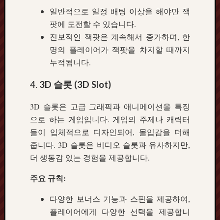
일반적으로 일정 배팅 이상을 해야만 잭
팟에 도전할 수 있습니다.
진보적인 잭팟은 계속해서 증가하며, 한
명의 플레이어가 잭팟을 차지할 때까지
누적됩니다.
4.
3D 슬롯 (3D Slot)
3D 슬롯은 고급 그래픽과 애니메이션을 특징
으로 하는 게임입니다. 게임의 주제나 캐릭터
들이 입체적으로 디자인되어, 몰입감을 더해
줍니다. 3D 슬롯은 비디오 슬롯과 유사하지만,
더 생동감 있는 경험을 제공합니다.
주요 규칙:
다양한 보너스 기능과 스핀을 제공하여,
플레이어에게 다양한 선택을 제공합니