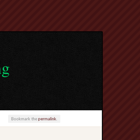
ng
Bookmark the
permalink
.