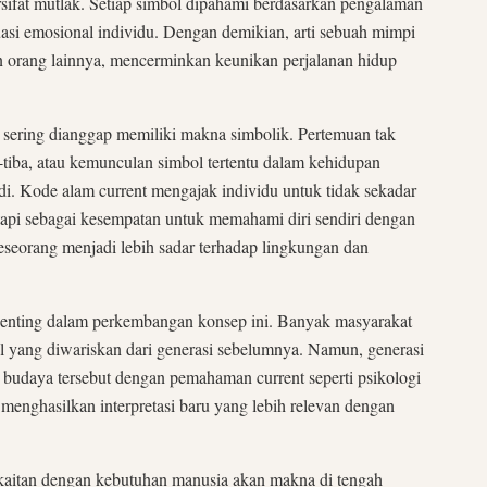
ersifat mutlak. Setiap simbol dipahami berdasarkan pengalaman
tuasi emosional individu. Dengan demikian, arti sebuah mimpi
n orang lainnya, mencerminkan keunikan perjalanan hidup
ga sering dianggap memiliki makna simbolik. Pertemuan tak
a-tiba, atau kemunculan simbol tertentu dalam kehidupan
adi. Kode alam current mengajak individu untuk tidak sekadar
tetapi sebagai kesempatan untuk memahami diri sendiri dengan
eseorang menjadi lebih sadar terhadap lingkungan dan
penting dalam perkembangan konsep ini. Banyak masyarakat
al yang diwariskan dari generasi sebelumnya. Namun, generasi
udaya tersebut dengan pemahaman current seperti psikologi
menghasilkan interpretasi baru yang lebih relevan dengan
rkaitan dengan kebutuhan manusia akan makna di tengah