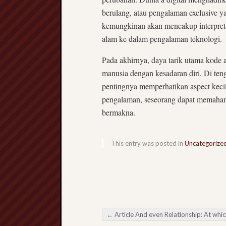
berulang, atau pengalaman exclusive y
kemungkinan akan mencakup interpreta
alam ke dalam pengalaman teknologi.
Pada akhirnya, daya tarik utama kod
manusia dengan kesadaran diri. Di ten
pentingnya memperhatikan aspect kecil 
pengalaman, seseorang dapat memaham
bermakna.
This entry was posted in
Uncategorize
←
Article And even Relationship: At which Ideas Stir up that Person’s M
Post navigation