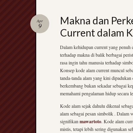
Makna dan Perk
Apr
9
Current dalam K
Dalam kehidupan current yang penuh d
terhadap makna di balik berbagai peri
rasa ingin tahu manusia terhadap simb
Konsep kode alam current muncul seba
tanda-tanda alam yang kini dipadukan d
berkembang bukan sekadar sebagai kep
memahami pengalaman hidup secara l
Kode alam sejak dahulu dikenal sebaga
alam sebagai pesan simbolik . Dalam 
mawartoto
signifikan
. Kode alam curr
mistis, tetapi lebih sering digunakan 