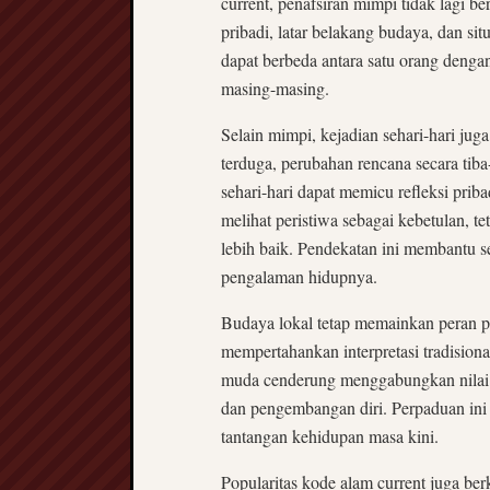
current, penafsiran mimpi tidak lagi b
pribadi, latar belakang budaya, dan si
dapat berbeda antara satu orang denga
masing-masing.
Selain mimpi, kejadian sehari-hari ju
terduga, perubahan rencana secara tib
sehari-hari dapat memicu refleksi prib
melihat peristiwa sebagai kebetulan, 
lebih baik. Pendekatan ini membantu s
pengalaman hidupnya.
Budaya lokal tetap memainkan peran 
mempertahankan interpretasi tradision
muda cenderung menggabungkan nilai b
dan pengembangan diri. Perpaduan ini 
tantangan kehidupan masa kini.
Popularitas kode alam current juga be