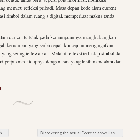
ang memicu refleksi pribadi. Masa depan kode alam current
si simbol dalam ruang a digital, memperluas makna tanda
e alam current terletak pada kemampuannya menghubungkan
gah kehidupan yang serba cepat, konsep ini mengingatkan
yang sering terlewatkan. Melalui refleksi terhadap simbol dan
i perjalanan hidupnya dengan cara yang lebih mendalam dan
d
.
ood
Discovering the actual Exercise as well as Strength associated with Reserving Voodoo Mean On the internet