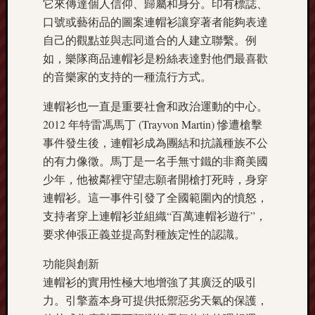
它來傳達個人信仰、歸屬和身分。印有標誌、
口號或藝術品的圖案連帽衫讓穿著者能夠表達
自己的觀點並與志同道合的人建立聯繫。例
如，樂隊商品連帽衫是粉絲表達對他們最喜歡
的音樂家的支持的一種流行方式。
連帽衫也一直是重要社會和政治運動的中心。
2012 年特雷馮馬丁 (Trayvon Martin) 慘遭槍擊
事件發生後，連帽衫成為團結和抗議種族不公
的有力像徵。馬丁是一名手無寸鐵的非裔美國
少年，他被鄰裡守望志願者開槍打死時，身穿
連帽衫。這一事件引發了全國範圍內的憤怒，
支持者穿上連帽衫並組織“百萬連帽衫遊行”，
要求伸張正義並提高對種族定性的認識。
功能與創新
連帽衫的實用性極大地增強了其廣泛的吸引
力。引擎蓋本身可提供抵禦惡劣天氣的保護，