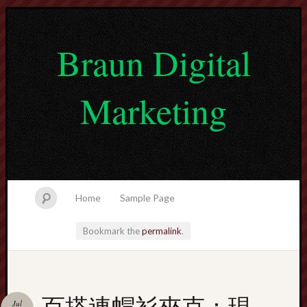
Braun Digital
Marketing
Home
Sample Page
Bookmark the
permalink
.
lvtogel
百搭連帽衫夾克：現
Jul