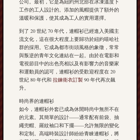
公司。最初，它是為紐約州北部在冰凍溫度下
工作的工人設計的。添加的風帽提供了額外的
溫暖和保護，使其成為工人的實用選擇。
到了 20 世紀 70 年代，連帽衫已經進入美國主
流文化，這在很大程度上要歸功於紐約嘻哈社
群的採用。它成為都市街頭風格的象徵，常常
與叛逆的青年文化連結在一起。由於在電影和
電視節目中的出色亮相以及有影響力的音樂家
和運動員的認可，連帽衫的受歡迎程度在 20
世紀 80 年代和
拉鍊衛衣訂製
90 年代再次飆
升。
時尚界的連帽衫
如今，連帽衫外套已成為休閒時尚中無所不在
的元素。其簡單的設計——通常配有前袋、抽
繩兜帽、羅紋袖口和下擺——允許無限的變化
和定制。高端時裝設計師紛紛青睞連帽衫，將