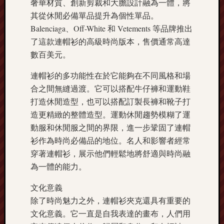
奢華材質、創新剪裁和大膽設計融為一體，將
其從休閒必備單品提升為個性單品。
Balenciaga、Off-White 和 Vetements 等品牌推出
了這款連帽衫的高級時尚版本，售價通常高達
數百美元。
連帽衫的多功能性在於它能夠在不同風格和場
合之間無​​縫過渡。它可以搭配牛仔褲和運動鞋
打造休閒造型，也可以搭配訂製長褲和靴子打
造更精緻的整體造型。運動休閒趨勢模糊了運
動服和休閒服之間的界限，進一步鞏固了連帽
衫作為時尚必備品的地位。名人和影響者經常
穿著連帽衫，展示他們輕鬆地將舒適與時尚融
為一體的能力。
文化意義
除了時尚魅力之外，連帽衫夾克還具有重要的
文化意義。它一直是自我表達的畫布，人們用