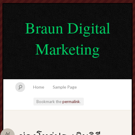
Braun Digital
Marketing
Home
Sample Page
Bookmark the
permalink
.
lvtogel
Jul